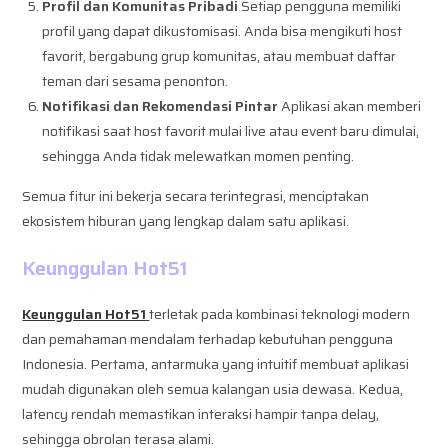
Profil dan Komunitas Pribadi
Setiap pengguna memiliki
profil yang dapat dikustomisasi. Anda bisa mengikuti host
favorit, bergabung grup komunitas, atau membuat daftar
teman dari sesama penonton.
Notifikasi dan Rekomendasi Pintar
Aplikasi akan memberi
notifikasi saat host favorit mulai live atau event baru dimulai,
sehingga Anda tidak melewatkan momen penting.
Semua fitur ini bekerja secara terintegrasi, menciptakan
ekosistem hiburan yang lengkap dalam satu aplikasi.
Keunggulan Hot51
Keunggulan Hot51
terletak pada kombinasi teknologi modern
dan pemahaman mendalam terhadap kebutuhan pengguna
Indonesia. Pertama, antarmuka yang intuitif membuat aplikasi
mudah digunakan oleh semua kalangan usia dewasa. Kedua,
latency rendah memastikan interaksi hampir tanpa delay,
sehingga obrolan terasa alami.