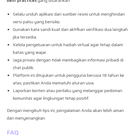
best practices
yang disarankan:
Selalu unduh aplikasi dari sumber resmi untuk menghindari
versi palsu yang berisiko.
Gunakan kata sandi kuat dan aktifkan verifikasi dua langkah
jika tersedia.
Kelola pengeluaran untuk hadiah virtual agar tetap dalam
batas yang wajar.
Jaga privasi dengan tidak membagikan informasi pribadi di
chat publik.
Platform ini ditujukan untuk pengguna berusia 18 tahun ke
atas; pastikan Anda mematuhi aturan usia.
Laporkan konten atau perilaku yang melanggar pedoman
komunitas agar lingkungan tetap positif.
Dengan mengikuti tips ini, pengalaman Anda akan lebih aman
dan menyenangkan.
FAQ