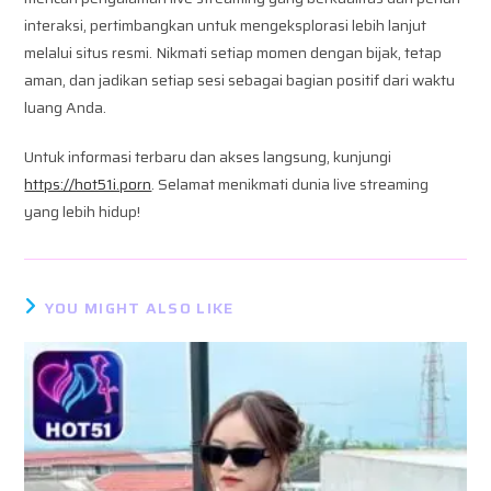
interaksi, pertimbangkan untuk mengeksplorasi lebih lanjut
melalui situs resmi. Nikmati setiap momen dengan bijak, tetap
aman, dan jadikan setiap sesi sebagai bagian positif dari waktu
luang Anda.
Untuk informasi terbaru dan akses langsung, kunjungi
https://hot51i.porn
. Selamat menikmati dunia live streaming
yang lebih hidup!
YOU MIGHT ALSO LIKE