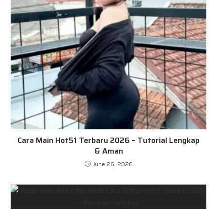
Cara Main Hot51 Terbaru 2026 – Tutorial Lengkap
& Aman
June 26, 2026