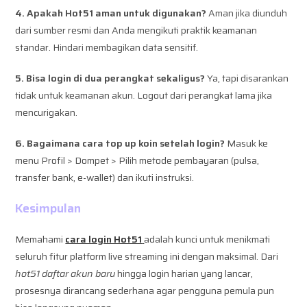
4. Apakah Hot51 aman untuk digunakan?
Aman jika diunduh
dari sumber resmi dan Anda mengikuti praktik keamanan
standar. Hindari membagikan data sensitif.
5. Bisa login di dua perangkat sekaligus?
Ya, tapi disarankan
tidak untuk keamanan akun. Logout dari perangkat lama jika
mencurigakan.
6. Bagaimana cara top up koin setelah login?
Masuk ke
menu Profil > Dompet > Pilih metode pembayaran (pulsa,
transfer bank, e-wallet) dan ikuti instruksi.
Kesimpulan
Memahami
cara login Hot51
adalah kunci untuk menikmati
seluruh fitur platform live streaming ini dengan maksimal. Dari
hot51 daftar akun baru
hingga login harian yang lancar,
prosesnya dirancang sederhana agar pengguna pemula pun