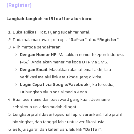
(Register)
Langkah-langkah hot51 daftar akun baru:
Buka aplikasi Hot51 yang sudah terinstal.
Pada halaman awal, pilih opsi
“Daftar”
atau
“Register”
.
Pilih metode pendaftaran:
Dengan Nomor HP
: Masukkan nomor telepon Indonesia
(+62). Anda akan menerima kode OTP via SMS.
Dengan Email
: Masukkan alamat email aktif, lalu
verifikasi melalui link atau kode yang dikirim.
Login Cepat via Google/Facebook
(jika tersedia):
Hubungkan akun sosial media Anda.
Buat username dan password yang kuat. Username
sebaiknya unik dan mudah diingat.
Lengkapi profil dasar (opsional tapi disarankan): foto profil,
bio singkat, dan tanggal lahir untuk verifikasi usia.
Setujui syarat dan ketentuan, lalu klik
“Daftar”
.