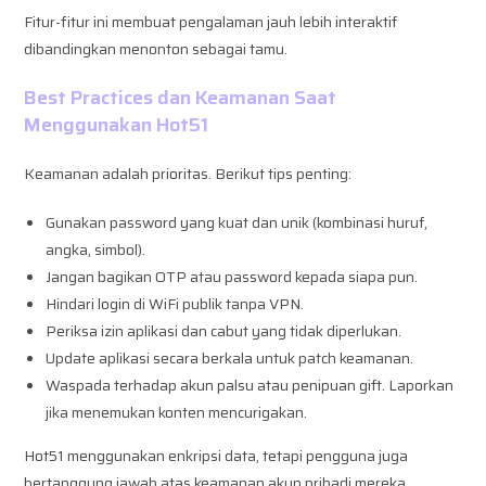
Fitur-fitur ini membuat pengalaman jauh lebih interaktif
dibandingkan menonton sebagai tamu.
Best Practices dan Keamanan Saat
Menggunakan Hot51
Keamanan adalah prioritas. Berikut tips penting:
Gunakan password yang kuat dan unik (kombinasi huruf,
angka, simbol).
Jangan bagikan OTP atau password kepada siapa pun.
Hindari login di WiFi publik tanpa VPN.
Periksa izin aplikasi dan cabut yang tidak diperlukan.
Update aplikasi secara berkala untuk patch keamanan.
Waspada terhadap akun palsu atau penipuan gift. Laporkan
jika menemukan konten mencurigakan.
Hot51 menggunakan enkripsi data, tetapi pengguna juga
bertanggung jawab atas keamanan akun pribadi mereka.