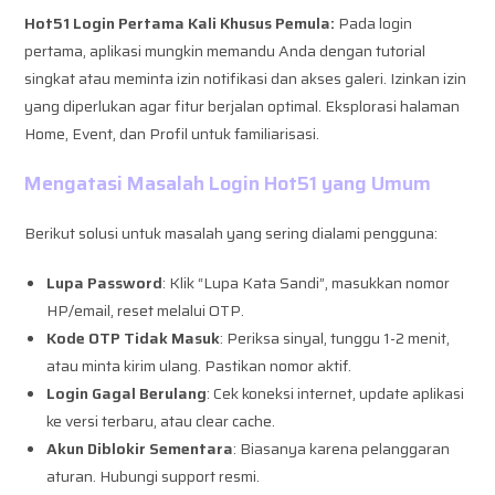
Hot51 Login Pertama Kali Khusus Pemula:
Pada login
pertama, aplikasi mungkin memandu Anda dengan tutorial
singkat atau meminta izin notifikasi dan akses galeri. Izinkan izin
yang diperlukan agar fitur berjalan optimal. Eksplorasi halaman
Home, Event, dan Profil untuk familiarisasi.
Mengatasi Masalah Login Hot51 yang Umum
Berikut solusi untuk masalah yang sering dialami pengguna:
Lupa Password
: Klik “Lupa Kata Sandi”, masukkan nomor
HP/email, reset melalui OTP.
Kode OTP Tidak Masuk
: Periksa sinyal, tunggu 1-2 menit,
atau minta kirim ulang. Pastikan nomor aktif.
Login Gagal Berulang
: Cek koneksi internet, update aplikasi
ke versi terbaru, atau clear cache.
Akun Diblokir Sementara
: Biasanya karena pelanggaran
aturan. Hubungi support resmi.