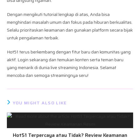
bisa langsung nyaman.
Dengan mengikuti tutorial lengkap di atas, Anda bisa
menghindari masalah umum dan fokus pada hiburan berkualitas.
Selalu prioritaskan keamanan dan gunakan platform secara bijak
untuk pengalaman terbaik.
Hot51 terus berkembang dengan fitur baru dan komunitas yang
aktif. Login sekarang dan temukan konten serta teman baru
yang menarik di dunia live streaming Indonesia. Selamat
mencoba dan semoga streamingnya seru!
YOU MIGHT ALSO LIKE
Hot51 Terpercaya atau Tidak? Review Keamanan