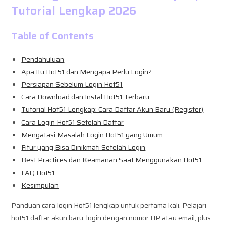
Tutorial Lengkap 2026
Table of Contents
Pendahuluan
Apa Itu Hot51 dan Mengapa Perlu Login?
Persiapan Sebelum Login Hot51
Cara Download dan Instal Hot51 Terbaru
Tutorial Hot51 Lengkap: Cara Daftar Akun Baru (Register)
Cara Login Hot51 Setelah Daftar
Mengatasi Masalah Login Hot51 yang Umum
Fitur yang Bisa Dinikmati Setelah Login
Best Practices dan Keamanan Saat Menggunakan Hot51
FAQ Hot51
Kesimpulan
Panduan cara login Hot51 lengkap untuk pertama kali. Pelajari
hot51 daftar akun baru, login dengan nomor HP atau email, plus