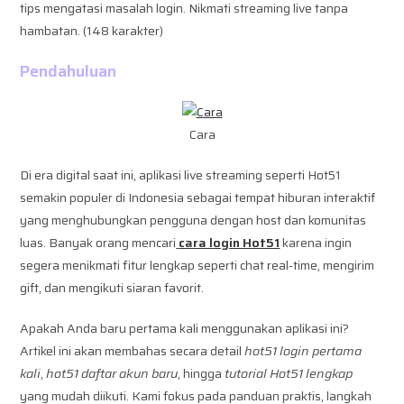
tips mengatasi masalah login. Nikmati streaming live tanpa
hambatan. (148 karakter)
Pendahuluan
Cara
Di era digital saat ini, aplikasi live streaming seperti Hot51
semakin populer di Indonesia sebagai tempat hiburan interaktif
yang menghubungkan pengguna dengan host dan komunitas
luas. Banyak orang mencari
cara login Hot51
karena ingin
segera menikmati fitur lengkap seperti chat real-time, mengirim
gift, dan mengikuti siaran favorit.
Apakah Anda baru pertama kali menggunakan aplikasi ini?
Artikel ini akan membahas secara detail
hot51 login pertama
kali
,
hot51 daftar akun baru
, hingga
tutorial Hot51 lengkap
yang mudah diikuti. Kami fokus pada panduan praktis, langkah