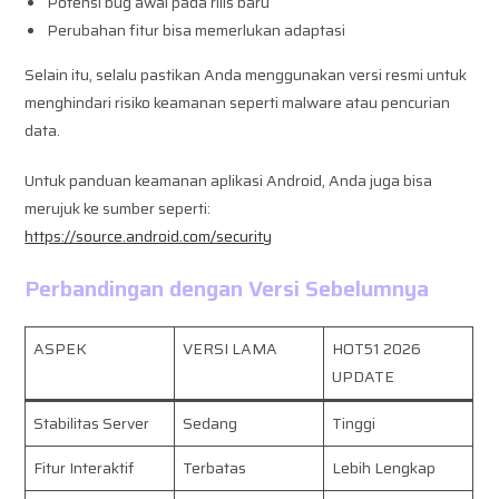
Potensi bug awal pada rilis baru
Perubahan fitur bisa memerlukan adaptasi
Selain itu, selalu pastikan Anda menggunakan versi resmi untuk
menghindari risiko keamanan seperti malware atau pencurian
data.
Untuk panduan keamanan aplikasi Android, Anda juga bisa
merujuk ke sumber seperti:
https://source.android.com/security
Perbandingan dengan Versi Sebelumnya
ASPEK
VERSI LAMA
HOT51 2026
UPDATE
Stabilitas Server
Sedang
Tinggi
Fitur Interaktif
Terbatas
Lebih Lengkap