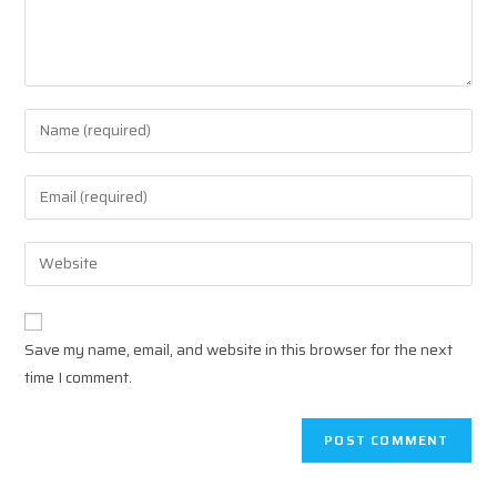
Enter
your
name
Enter
or
your
username
email
Enter
to
address
your
comment
to
website
comment
URL
Save my name, email, and website in this browser for the next
(optional)
time I comment.