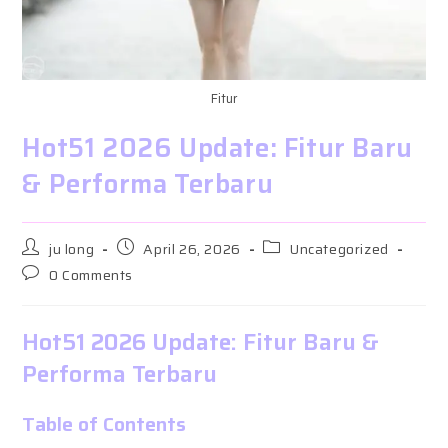
Fitur
Hot51 2026 Update: Fitur Baru
& Performa Terbaru
Post
Post
Post
ju long
April 26, 2026
Uncategorized
author:
published:
category:
Post
0 Comments
comments:
Hot51 2026 Update: Fitur Baru &
Performa Terbaru
Table of Contents