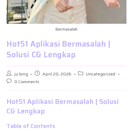
Bermasalah
Hot51 Aplikasi Bermasalah |
Solusi C& Lengkap
Post
Post
Post
ju long
April 20, 2026
Uncategorized
author:
published:
category:
Post
0 Comments
comments:
Hot51 Aplikasi Bermasalah | Solusi
C& Lengkap
Table of Contents