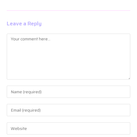
Leave a Reply
Comment
Enter
your
name
Enter
or
your
username
email
Enter
to
address
your
comment