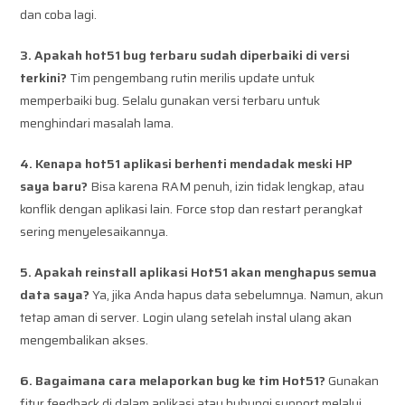
dan coba lagi.
3. Apakah hot51 bug terbaru sudah diperbaiki di versi
terkini?
Tim pengembang rutin merilis update untuk
memperbaiki bug. Selalu gunakan versi terbaru untuk
menghindari masalah lama.
4. Kenapa hot51 aplikasi berhenti mendadak meski HP
saya baru?
Bisa karena RAM penuh, izin tidak lengkap, atau
konflik dengan aplikasi lain. Force stop dan restart perangkat
sering menyelesaikannya.
5. Apakah reinstall aplikasi Hot51 akan menghapus semua
data saya?
Ya, jika Anda hapus data sebelumnya. Namun, akun
tetap aman di server. Login ulang setelah instal ulang akan
mengembalikan akses.
6. Bagaimana cara melaporkan bug ke tim Hot51?
Gunakan
fitur feedback di dalam aplikasi atau hubungi support melalui