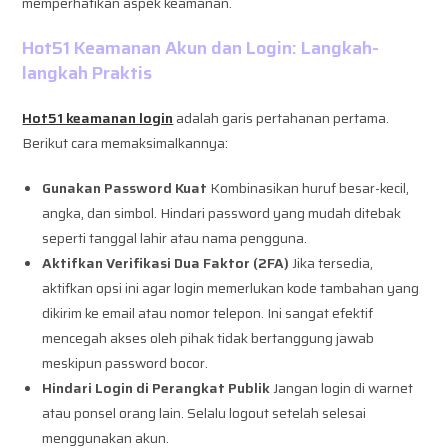
memperhatikan aspek keamanan.
Hot51 Keamanan Akun dan Login: Langkah-
langkah Praktis
Hot51 keamanan login
adalah garis pertahanan pertama.
Berikut cara memaksimalkannya:
Gunakan Password Kuat
Kombinasikan huruf besar-kecil,
angka, dan simbol. Hindari password yang mudah ditebak
seperti tanggal lahir atau nama pengguna.
Aktifkan Verifikasi Dua Faktor (2FA)
Jika tersedia,
aktifkan opsi ini agar login memerlukan kode tambahan yang
dikirim ke email atau nomor telepon. Ini sangat efektif
mencegah akses oleh pihak tidak bertanggung jawab
meskipun password bocor.
Hindari Login di Perangkat Publik
Jangan login di warnet
atau ponsel orang lain. Selalu logout setelah selesai
menggunakan akun.