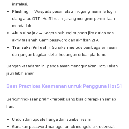
instalasi.
Phishing
→ Waspada pesan atau link yang meminta login
ulang atau OTP. Hot51 resmi jarang mengirim permintaan
mendadak.
Akun Dibajak
→ Segera hubungi support jika curiga ada
aktivitas aneh. Ganti password dan aktifkan 2FA.
Transaksi Virtual
→ Gunakan metode pembayaran resmi
dan jangan bagikan detail keuangan di luar platform.
Dengan kesadaran ini, pengalaman menggunakan Hot51 akan
jauh lebih aman.
Best Practices Keamanan untuk Pengguna Hot51
Berikut ringkasan praktik terbaik yang bisa diterapkan setiap
hari:
Unduh dan update hanya dari sumber resmi.
Gunakan password manager untuk mengelola kredensial.