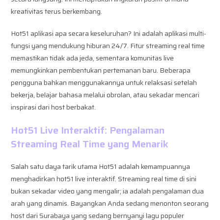
kreativitas terus berkembang.
Hot51 aplikasi apa secara keseluruhan? Ini adalah aplikasi multi-
fungsi yang mendukung hiburan 24/7. Fitur streaming real time
memastikan tidak ada jeda, sementara komunitas live
memungkinkan pembentukan pertemanan baru. Beberapa
pengguna bahkan menggunakannya untuk relaksasi setelah
bekerja, belajar bahasa melalui obrolan, atau sekadar mencari
inspirasi dari host berbakat.
Hot51 Live Interaktif: Pengalaman
Streaming Real Time yang Menarik
Salah satu daya tarik utama Hot51 adalah kemampuannya
menghadirkan hot51 live interaktif. Streaming real time di sini
bukan sekadar video yang mengalir; ia adalah pengalaman dua
arah yang dinamis. Bayangkan Anda sedang menonton seorang
host dari Surabaya yang sedang bernyanyi lagu populer