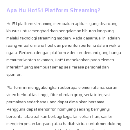
Apa Itu Hot51 Platform Streaming?
Hot51 platform streaming merupakan aplikasi yang dirancang
khusus untuk menghadirkan pengalaman hiburan langsung
melalui teknologi streaming modern. Pada dasarnya, ini adalah
ruang virtual di mana host dan penonton bertemu dalam waktu
nyata. Berbeda dengan platform video on-demand yang hanya
memutar konten rekaman, Hot51 menekankan pada elemen
interaktif yang membuat setiap sesi terasa personal dan
spontan.
Platform ini menggabungkan beberapa elemen utama: siaran
video berkualitas tinggi, fitur obrolan grup, serta integrasi
permainan sederhana yang dapat dimainkan bersama.
Pengguna dapat menonton host yang sedang bernyanyi,
bercerita, atau bahkan berbagi kegiatan sehari-hari, sambil
mengirim pesan langsung atau hadiah virtual untuk mendukung