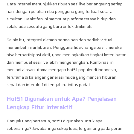
Data internal menunjukkan ribuan sesi live berlangsung setiap
hari, dengan puluhan ribu pengguna yang terlibat secara
simultan. Keaktifan ini membuat platform terasa hidup dan
selalu ada sesuatu yang baru untuk dinikmati.
Selain itu, integrasi elemen permainan dan hadiah virtual
menambah nilai hiburan. Pengguna tidak hanya pasif; mereka
bisa berpartisipasi aktif, yang meningkatkan tingkat keterlibatan
dan membuat sesi live lebih menyenangkan. Kombinasi ini
menjadi alasan utama mengapa hot51 populer di indonesia,
terutama di kalangan generasi muda yang mencari hiburan
cepat dan interaktif di tengah rutinitas padat.
Hot51 Digunakan untuk Apa? Penjelasan
Lengkap Fitur Interaktif
Banyak yang bertanya, hot51 digunakan untuk apa
sebenarnya? Jawabannya cukup luas, tergantung pada peran