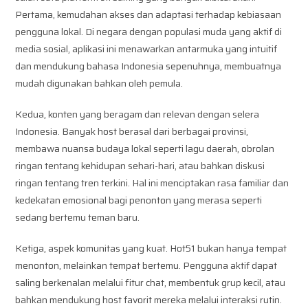
Pertama, kemudahan akses dan adaptasi terhadap kebiasaan
pengguna lokal. Di negara dengan populasi muda yang aktif di
media sosial, aplikasi ini menawarkan antarmuka yang intuitif
dan mendukung bahasa Indonesia sepenuhnya, membuatnya
mudah digunakan bahkan oleh pemula.
Kedua, konten yang beragam dan relevan dengan selera
Indonesia. Banyak host berasal dari berbagai provinsi,
membawa nuansa budaya lokal seperti lagu daerah, obrolan
ringan tentang kehidupan sehari-hari, atau bahkan diskusi
ringan tentang tren terkini. Hal ini menciptakan rasa familiar dan
kedekatan emosional bagi penonton yang merasa seperti
sedang bertemu teman baru.
Ketiga, aspek komunitas yang kuat. Hot51 bukan hanya tempat
menonton, melainkan tempat bertemu. Pengguna aktif dapat
saling berkenalan melalui fitur chat, membentuk grup kecil, atau
bahkan mendukung host favorit mereka melalui interaksi rutin.