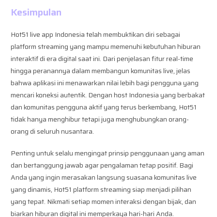
Kesimpulan
Hot51 live app Indonesia telah membuktikan diri sebagai
platform streaming yang mampu memenuhi kebutuhan hiburan
interaktif di era digital saat ini. Dari penjelasan fitur real-time
hingga peranannya dalam membangun komunitas live, jelas
bahwa aplikasi ini menawarkan nilai lebih bagi pengguna yang
mencari koneksi autentik. Dengan host Indonesia yang berbakat
dan komunitas pengguna aktif yang terus berkembang, Hot51
tidak hanya menghibur tetapi juga menghubungkan orang-
orang di seluruh nusantara.
Penting untuk selalu mengingat prinsip penggunaan yang aman
dan bertanggung jawab agar pengalaman tetap positif. Bagi
Anda yang ingin merasakan langsung suasana komunitas live
yang dinamis, Hot51 platform streaming siap menjadi pilihan
yang tepat. Nikmati setiap momen interaksi dengan bijak, dan
biarkan hiburan digital ini memperkaya hari-hari Anda.