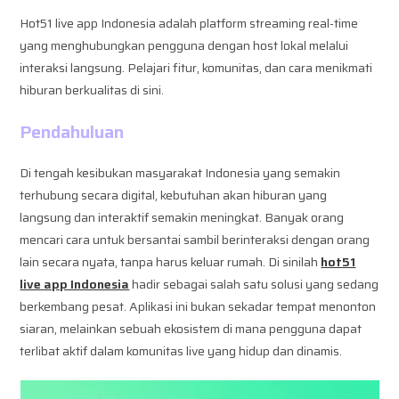
Hot51 live app Indonesia adalah platform streaming real-time
yang menghubungkan pengguna dengan host lokal melalui
interaksi langsung. Pelajari fitur, komunitas, dan cara menikmati
hiburan berkualitas di sini.
Pendahuluan
Di tengah kesibukan masyarakat Indonesia yang semakin
terhubung secara digital, kebutuhan akan hiburan yang
langsung dan interaktif semakin meningkat. Banyak orang
mencari cara untuk bersantai sambil berinteraksi dengan orang
lain secara nyata, tanpa harus keluar rumah. Di sinilah
hot51
live app Indonesia
hadir sebagai salah satu solusi yang sedang
berkembang pesat. Aplikasi ini bukan sekadar tempat menonton
siaran, melainkan sebuah ekosistem di mana pengguna dapat
terlibat aktif dalam komunitas live yang hidup dan dinamis.