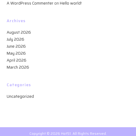
A WordPress Commenter
on
Hello world!
Archives
August 2026
July 2026
June 2026
May 2026
April 2026
March 2026
Categories
Uncategorized
Copyright © 2026 Hot51. All Rights Reserved.