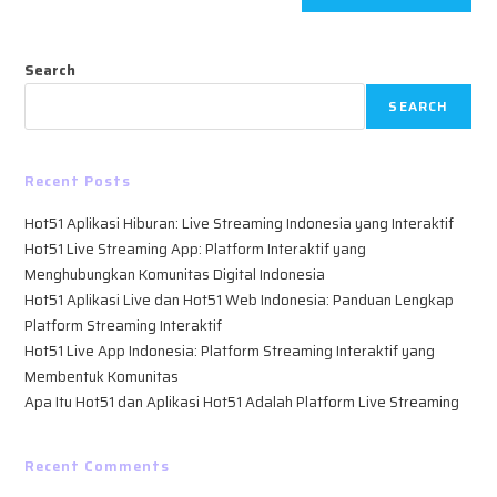
Search
SEARCH
Recent Posts
Hot51 Aplikasi Hiburan: Live Streaming Indonesia yang Interaktif
Hot51 Live Streaming App: Platform Interaktif yang
Menghubungkan Komunitas Digital Indonesia
Hot51 Aplikasi Live dan Hot51 Web Indonesia: Panduan Lengkap
Platform Streaming Interaktif
Hot51 Live App Indonesia: Platform Streaming Interaktif yang
Membentuk Komunitas
Apa Itu Hot51 dan Aplikasi Hot51 Adalah Platform Live Streaming
Recent Comments