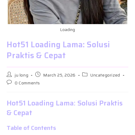
Loading
Hot51 Loading Lama: Solusi
Praktis & Cepat
Post
Post
Post
ju long
March 25, 2026
Uncategorized
author:
published:
category:
Post
0 Comments
comments:
Hot51 Loading Lama: Solusi Praktis
& Cepat
Table of Contents