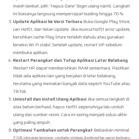
masih lambat, pilih “Hapus Data” (login ulang nanti). Langkah
ini biasanya langsung mempercepat loading hingga 70 %.
Update Aplikasi ke Versi Terbaru
Buka Google Play Store,
cari Hot51, dan tekan Update. Jika muncul hot51 error update,
bersihkan cache Play Store terlebih dahulu atau gunakan
koneksi Wi-Fi stabil. Setelah update, restart HP sebelum
membuka aplikasi.
Restart Perangkat dan Tutup Aplikasi Latar Belakang
Restart HP dapat membersihkan RAM sementara. Pastikan
tidak ada aplikasi lain yang berjalan di latar belakang,
terutama yang memakan banyak data seperti YouTube atau
TikTok.
Uninstall dan Install Ulang Aplikasi
Jika semua langkah di
atas belum berhasil, hapus Hot51 sepenuhnya lalu unduh
ulang dari sumber resmi. Cara ini sering menjadi solusi akhir
yang paling ampuh.
Optimasi Tambahan untuk Perangkat
Bebaskan minimal
2 GB storage kosong, update sistem Android ke versi terbaru,