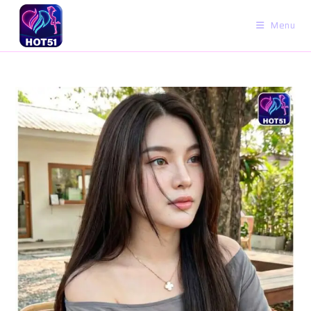
Skip
to
Menu
content