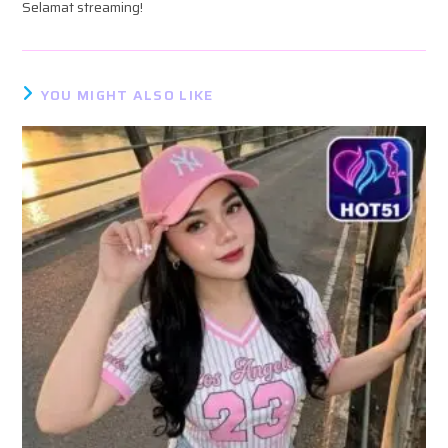
Selamat streaming!
YOU MIGHT ALSO LIKE