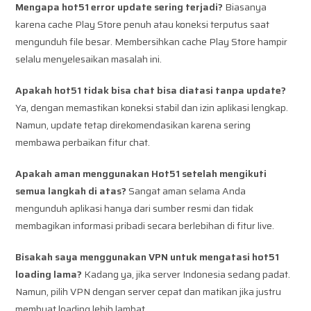
Mengapa hot51 error update sering terjadi?
Biasanya
karena cache Play Store penuh atau koneksi terputus saat
mengunduh file besar. Membersihkan cache Play Store hampir
selalu menyelesaikan masalah ini.
Apakah hot51 tidak bisa chat bisa diatasi tanpa update?
Ya, dengan memastikan koneksi stabil dan izin aplikasi lengkap.
Namun, update tetap direkomendasikan karena sering
membawa perbaikan fitur chat.
Apakah aman menggunakan Hot51 setelah mengikuti
semua langkah di atas?
Sangat aman selama Anda
mengunduh aplikasi hanya dari sumber resmi dan tidak
membagikan informasi pribadi secara berlebihan di fitur live.
Bisakah saya menggunakan VPN untuk mengatasi hot51
loading lama?
Kadang ya, jika server Indonesia sedang padat.
Namun, pilih VPN dengan server cepat dan matikan jika justru
membuat loading lebih lambat.