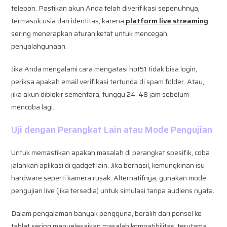
telepon. Pastikan akun Anda telah diverifikasi sepenuhnya,
termasuk usia dan identitas, karena
platform live streaming
sering menerapkan aturan ketat untuk mencegah
penyalahgunaan.
Jika Anda mengalami cara mengatasi hot51 tidak bisa login,
periksa apakah email verifikasi tertunda di spam folder. Atau,
jika akun diblokir sementara, tunggu 24-48 jam sebelum
mencoba lagi.
Uji dengan Perangkat Lain atau Mode Pengujian
Untuk memastikan apakah masalah di perangkat spesifik, coba
jalankan aplikasi di gadget lain. Jika berhasil, kemungkinan isu
hardware seperti kamera rusak. Alternatifnya, gunakan mode
pengujian live (jika tersedia) untuk simulasi tanpa audiens nyata.
Dalam pengalaman banyak pengguna, beralih dari ponsel ke
tablet sering menyelesaikan masalah kompatibilitas, terutama