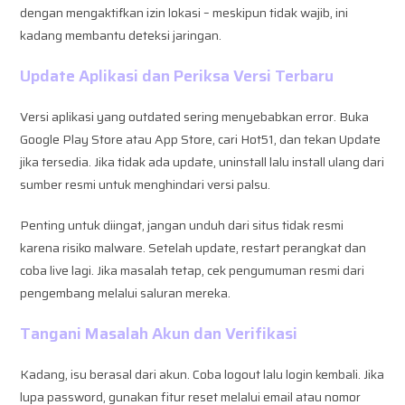
dengan mengaktifkan izin lokasi – meskipun tidak wajib, ini
kadang membantu deteksi jaringan.
Update Aplikasi dan Periksa Versi Terbaru
Versi aplikasi yang outdated sering menyebabkan error. Buka
Google Play Store atau App Store, cari Hot51, dan tekan Update
jika tersedia. Jika tidak ada update, uninstall lalu install ulang dari
sumber resmi untuk menghindari versi palsu.
Penting untuk diingat, jangan unduh dari situs tidak resmi
karena risiko malware. Setelah update, restart perangkat dan
coba live lagi. Jika masalah tetap, cek pengumuman resmi dari
pengembang melalui saluran mereka.
Tangani Masalah Akun dan Verifikasi
Kadang, isu berasal dari akun. Coba logout lalu login kembali. Jika
lupa password, gunakan fitur reset melalui email atau nomor