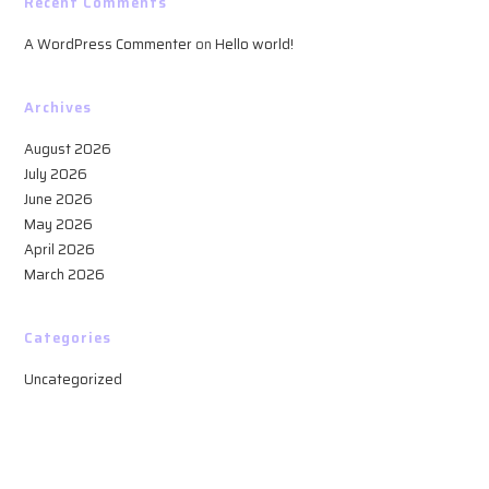
Recent Comments
A WordPress Commenter
on
Hello world!
Archives
August 2026
July 2026
June 2026
May 2026
April 2026
March 2026
Categories
Uncategorized