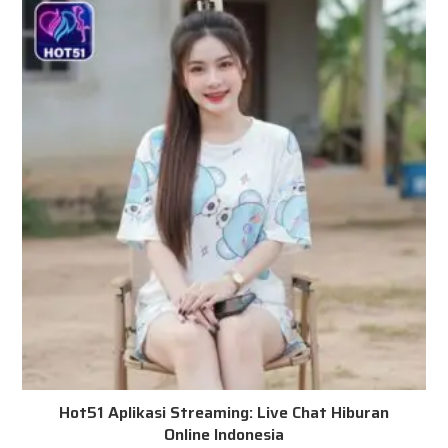
Hot51 Aplikasi Streaming: Live Chat Hiburan
Online Indonesia