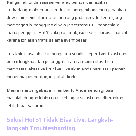
Ketiga, faktor dari sisi server atau pembaruan aplikasi.
Terkadang, maintenance rutin dari pengembang menyebabkan
downtime sementara, atau ada bug pada versi tertentu yang
memengaruhi pengguna di wilayah tertentu. Di Indonesia, di
mana pengguna Hot51 cukup banyak, isu seperti ini bisa muncul
karena lonjakan trafik selama event besar.
Terakhir, masalah akun pengguna sendiri, seperti verifikasi yang
belum lengkap atau pelanggaran aturan komunitas, bisa
membatasi akses ke fitur live. Jika akun Anda baru atau pernah
menerima peringatan, ini patut dicek.
Memahami penyebab ini membantu Anda mendiagnosis
masalah dengan lebih cepat, sehingga solusi yang diterapkan
lebih tepat sasaran.
Solusi Hot51 Tidak Bisa Live: Langkah-
langkah Troubleshooting