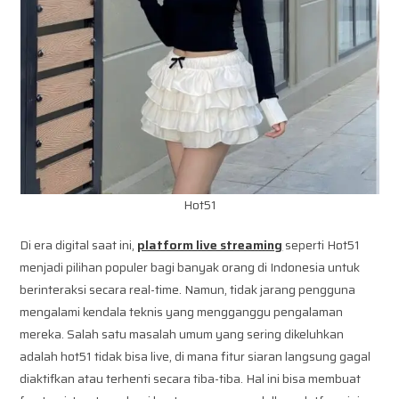
Hot51
Di era digital saat ini,
platform live streaming
seperti Hot51
menjadi pilihan populer bagi banyak orang di Indonesia untuk
berinteraksi secara real-time. Namun, tidak jarang pengguna
mengalami kendala teknis yang mengganggu pengalaman
mereka. Salah satu masalah umum yang sering dikeluhkan
adalah hot51 tidak bisa live, di mana fitur siaran langsung gagal
diaktifkan atau terhenti secara tiba-tiba. Hal ini bisa membuat