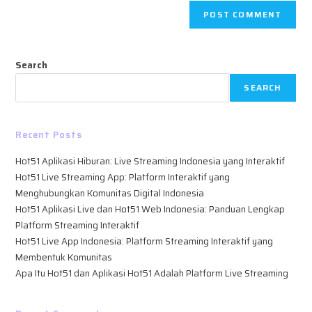
Search
SEARCH
Recent Posts
Hot51 Aplikasi Hiburan: Live Streaming Indonesia yang Interaktif
Hot51 Live Streaming App: Platform Interaktif yang
Menghubungkan Komunitas Digital Indonesia
Hot51 Aplikasi Live dan Hot51 Web Indonesia: Panduan Lengkap
Platform Streaming Interaktif
Hot51 Live App Indonesia: Platform Streaming Interaktif yang
Membentuk Komunitas
Apa Itu Hot51 dan Aplikasi Hot51 Adalah Platform Live Streaming