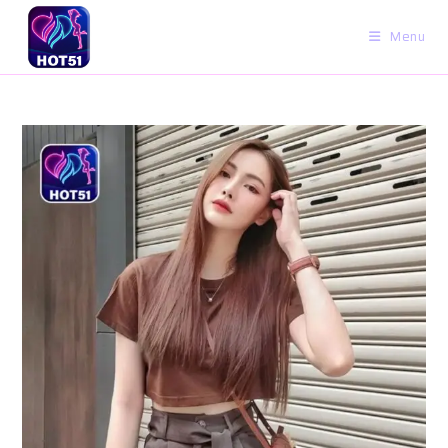
Skip
to
Menu
content