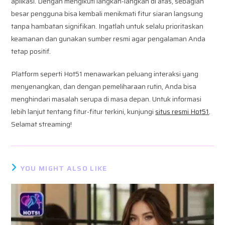
aplikasi. Dengan mengikuti langkah-langkah di atas, sebagian
besar pengguna bisa kembali menikmati fitur siaran langsung
tanpa hambatan signifikan. Ingatlah untuk selalu prioritaskan
keamanan dan gunakan sumber resmi agar pengalaman Anda
tetap positif.
Platform seperti Hot51 menawarkan peluang interaksi yang
menyenangkan, dan dengan pemeliharaan rutin, Anda bisa
menghindari masalah serupa di masa depan. Untuk informasi
lebih lanjut tentang fitur-fitur terkini, kunjungi
situs resmi Hot51
.
Selamat streaming!
YOU MIGHT ALSO LIKE