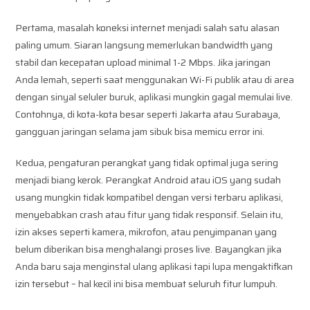
Pertama, masalah koneksi internet menjadi salah satu alasan
paling umum. Siaran langsung memerlukan bandwidth yang
stabil dan kecepatan upload minimal 1-2 Mbps. Jika jaringan
Anda lemah, seperti saat menggunakan Wi-Fi publik atau di area
dengan sinyal seluler buruk, aplikasi mungkin gagal memulai live.
Contohnya, di kota-kota besar seperti Jakarta atau Surabaya,
gangguan jaringan selama jam sibuk bisa memicu error ini.
Kedua, pengaturan perangkat yang tidak optimal juga sering
menjadi biang kerok. Perangkat Android atau iOS yang sudah
usang mungkin tidak kompatibel dengan versi terbaru aplikasi,
menyebabkan crash atau fitur yang tidak responsif. Selain itu,
izin akses seperti kamera, mikrofon, atau penyimpanan yang
belum diberikan bisa menghalangi proses live. Bayangkan jika
Anda baru saja menginstal ulang aplikasi tapi lupa mengaktifkan
izin tersebut – hal kecil ini bisa membuat seluruh fitur lumpuh.