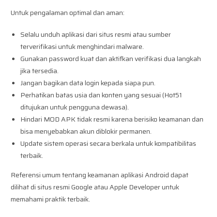
Untuk pengalaman optimal dan aman:
Selalu unduh aplikasi dari situs resmi atau sumber
terverifikasi untuk menghindari malware.
Gunakan password kuat dan aktifkan verifikasi dua langkah
jika tersedia.
Jangan bagikan data login kepada siapa pun.
Perhatikan batas usia dan konten yang sesuai (Hot51
ditujukan untuk pengguna dewasa).
Hindari MOD APK tidak resmi karena berisiko keamanan dan
bisa menyebabkan akun diblokir permanen.
Update sistem operasi secara berkala untuk kompatibilitas
terbaik.
Referensi umum tentang keamanan aplikasi Android dapat
dilihat di situs resmi Google atau Apple Developer untuk
memahami praktik terbaik.