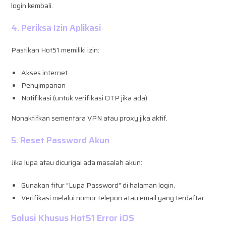
login kembali.
4. Periksa Izin Aplikasi
Pastikan Hot51 memiliki izin:
Akses internet
Penyimpanan
Notifikasi (untuk verifikasi OTP jika ada)
Nonaktifkan sementara VPN atau proxy jika aktif.
5. Reset Password Akun
Jika lupa atau dicurigai ada masalah akun:
Gunakan fitur “Lupa Password” di halaman login.
Verifikasi melalui nomor telepon atau email yang terdaftar.
Solusi Khusus Hot51 Error iOS