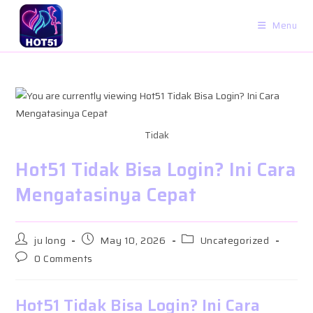
Skip
to
Menu
content
Tidak
Hot51 Tidak Bisa Login? Ini Cara
Mengatasinya Cepat
Post
Post
Post
ju long
May 10, 2026
Uncategorized
author:
published:
category:
Post
0 Comments
comments:
Hot51 Tidak Bisa Login? Ini Cara