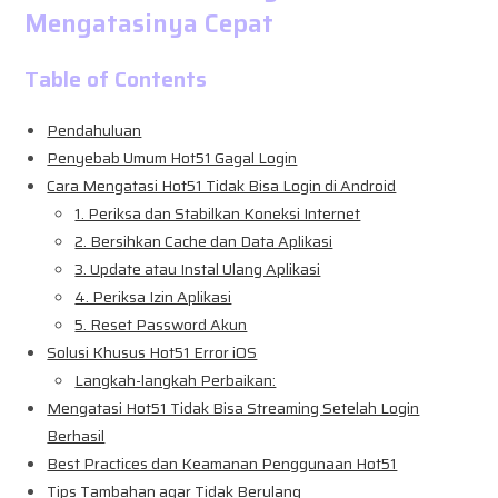
Mengatasinya Cepat
Table of Contents
Pendahuluan
Penyebab Umum Hot51 Gagal Login
Cara Mengatasi Hot51 Tidak Bisa Login di Android
1. Periksa dan Stabilkan Koneksi Internet
2. Bersihkan Cache dan Data Aplikasi
3. Update atau Instal Ulang Aplikasi
4. Periksa Izin Aplikasi
5. Reset Password Akun
Solusi Khusus Hot51 Error iOS
Langkah-langkah Perbaikan:
Mengatasi Hot51 Tidak Bisa Streaming Setelah Login
Berhasil
Best Practices dan Keamanan Penggunaan Hot51
Tips Tambahan agar Tidak Berulang