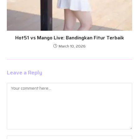
Hot51 vs Mango Live: Bandingkan Fitur Terbaik
March 10, 2026
Leave a Reply
Comment