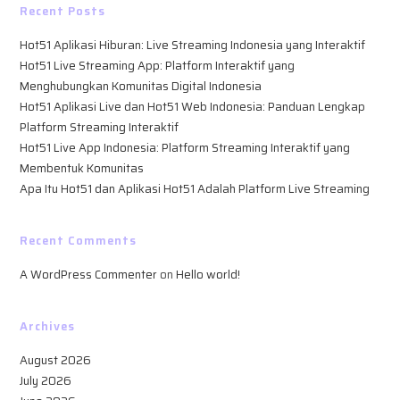
Recent Posts
Hot51 Aplikasi Hiburan: Live Streaming Indonesia yang Interaktif
Hot51 Live Streaming App: Platform Interaktif yang
Menghubungkan Komunitas Digital Indonesia
Hot51 Aplikasi Live dan Hot51 Web Indonesia: Panduan Lengkap
Platform Streaming Interaktif
Hot51 Live App Indonesia: Platform Streaming Interaktif yang
Membentuk Komunitas
Apa Itu Hot51 dan Aplikasi Hot51 Adalah Platform Live Streaming
Recent Comments
A WordPress Commenter
on
Hello world!
Archives
August 2026
July 2026