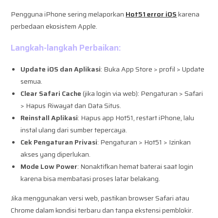
Pengguna iPhone sering melaporkan
Hot51 error iOS
karena
perbedaan ekosistem Apple.
Langkah-langkah Perbaikan:
Update iOS dan Aplikasi
: Buka App Store > profil > Update
semua.
Clear Safari Cache
(jika login via web): Pengaturan > Safari
> Hapus Riwayat dan Data Situs.
Reinstall Aplikasi
: Hapus app Hot51, restart iPhone, lalu
instal ulang dari sumber tepercaya.
Cek Pengaturan Privasi
: Pengaturan > Hot51 > Izinkan
akses yang diperlukan.
Mode Low Power
: Nonaktifkan hemat baterai saat login
karena bisa membatasi proses latar belakang.
Jika menggunakan versi web, pastikan browser Safari atau
Chrome dalam kondisi terbaru dan tanpa ekstensi pemblokir.