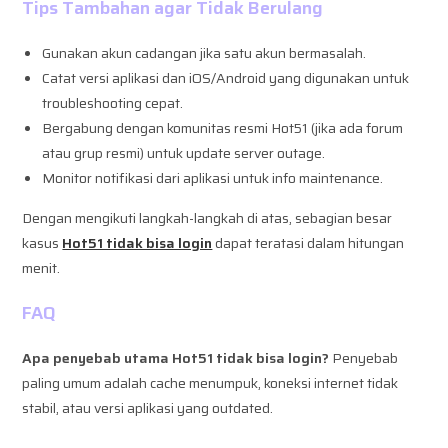
Tips Tambahan agar Tidak Berulang
Gunakan akun cadangan jika satu akun bermasalah.
Catat versi aplikasi dan iOS/Android yang digunakan untuk
troubleshooting cepat.
Bergabung dengan komunitas resmi Hot51 (jika ada forum
atau grup resmi) untuk update server outage.
Monitor notifikasi dari aplikasi untuk info maintenance.
Dengan mengikuti langkah-langkah di atas, sebagian besar
kasus
Hot51 tidak bisa login
dapat teratasi dalam hitungan
menit.
FAQ
Apa penyebab utama Hot51 tidak bisa login?
Penyebab
paling umum adalah cache menumpuk, koneksi internet tidak
stabil, atau versi aplikasi yang outdated.