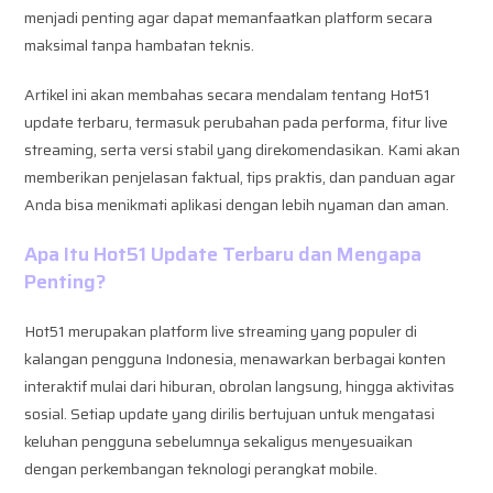
menjadi penting agar dapat memanfaatkan platform secara
maksimal tanpa hambatan teknis.
Artikel ini akan membahas secara mendalam tentang Hot51
update terbaru, termasuk perubahan pada performa, fitur live
streaming, serta versi stabil yang direkomendasikan. Kami akan
memberikan penjelasan faktual, tips praktis, dan panduan agar
Anda bisa menikmati aplikasi dengan lebih nyaman dan aman.
Apa Itu Hot51 Update Terbaru dan Mengapa
Penting?
Hot51 merupakan platform live streaming yang populer di
kalangan pengguna Indonesia, menawarkan berbagai konten
interaktif mulai dari hiburan, obrolan langsung, hingga aktivitas
sosial. Setiap update yang dirilis bertujuan untuk mengatasi
keluhan pengguna sebelumnya sekaligus menyesuaikan
dengan perkembangan teknologi perangkat mobile.