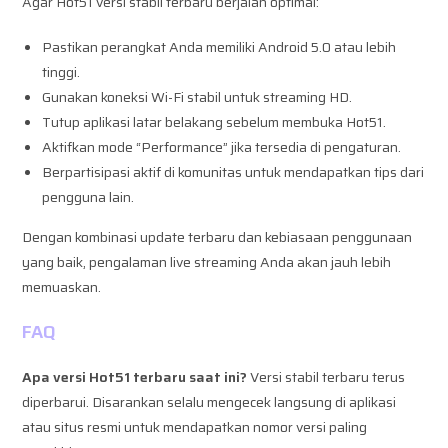
Agar Hot51 versi stabil terbaru berjalan optimal:
Pastikan perangkat Anda memiliki Android 5.0 atau lebih
tinggi.
Gunakan koneksi Wi-Fi stabil untuk streaming HD.
Tutup aplikasi latar belakang sebelum membuka Hot51.
Aktifkan mode “Performance” jika tersedia di pengaturan.
Berpartisipasi aktif di komunitas untuk mendapatkan tips dari
pengguna lain.
Dengan kombinasi update terbaru dan kebiasaan penggunaan
yang baik, pengalaman live streaming Anda akan jauh lebih
memuaskan.
FAQ
Apa versi Hot51 terbaru saat ini?
Versi stabil terbaru terus
diperbarui. Disarankan selalu mengecek langsung di aplikasi
atau situs resmi untuk mendapatkan nomor versi paling