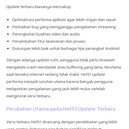
Update terbaru biasanya mencakup:
Optimalisasi performa aplikasi agar lebih ringan dan cepat.
Perbaikan bug yang mengganggu pengalaman streaming.
Peningkatan kualitas video dan audio.
Penambahan fitur keamanan dan privasi.
Dukungan lebih baik untuk berbagai tipe perangkat Android.
Dengan adanya update rutin, pengguna tidak perlu khawatir
mengalami crash mendadak atau buffering yang lama, terutama
saat koneksi internet sedang tidak stabil. Hot51 update
performa menjadi sorotan utama karena banyak pengguna
melaporkan pengalaman yang jauh lebih mulus setelah
menginstal versi terbaru.
Perubahan Utama pada Hot51 Update Terbaru
Versi terbaru Hot51 dirancang dengan pendekatan yang lebih
user-centric. Beberapa perubahan signifikan meliputi