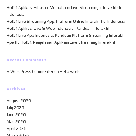
Hot51 Aplikasi Hiburan: Memahami Live Streaming Interaktif di
Indonesia
Hot51 Live Streaming App: Platform Online Interaktif di Indonesia
Hot51 Aplikasi Live & Web Indonesia: Panduan Interaktif
Hot51 Live App Indonesia: Panduan Platform Streaming Interaktif
Apa Itu Hot51: Penjelasan Aplikasi Live Streaming Interaktif
Recent Comments
A WordPress Commenter
on
Hello world!
Archives
August 2026
July 2026
June 2026
May 2026
April 2026
March 2026