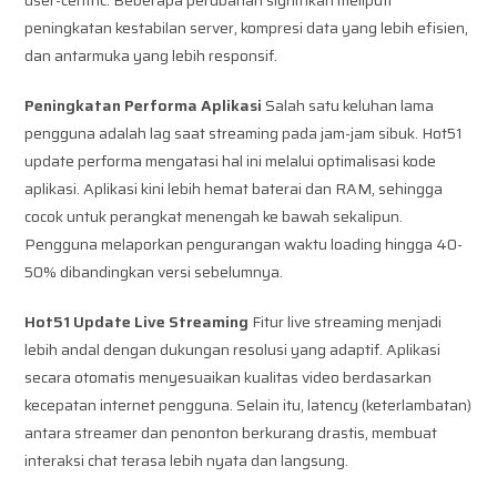
peningkatan kestabilan server, kompresi data yang lebih efisien,
dan antarmuka yang lebih responsif.
Peningkatan Performa Aplikasi
Salah satu keluhan lama
pengguna adalah lag saat streaming pada jam-jam sibuk. Hot51
update performa mengatasi hal ini melalui optimalisasi kode
aplikasi. Aplikasi kini lebih hemat baterai dan RAM, sehingga
cocok untuk perangkat menengah ke bawah sekalipun.
Pengguna melaporkan pengurangan waktu loading hingga 40-
50% dibandingkan versi sebelumnya.
Hot51 Update Live Streaming
Fitur live streaming menjadi
lebih andal dengan dukungan resolusi yang adaptif. Aplikasi
secara otomatis menyesuaikan kualitas video berdasarkan
kecepatan internet pengguna. Selain itu, latency (keterlambatan)
antara streamer dan penonton berkurang drastis, membuat
interaksi chat terasa lebih nyata dan langsung.