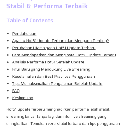
Stabil & Performa Terbaik
Table of Contents
Pendahuluan
Apa Itu Hot51 Update Terbaru dan Mengapa Penting?
Perubahan Utama pada Hot51 Update Terbaru
Cara Mendapatkan dan Menginstal Hot51 Update Terbaru
Analisis Performa Hot51 Setelah Update
Fitur Baru yang Mendukung Live Streaming
Keselamatan dan Best Practices Penggunaan
Tips Memaksimalkan Pengalaman Setelah Update
FAQ
Kesimpulan
Hot51 update terbaru menghadirkan performa lebih stabil,
streaming lancar tanpa lag, dan fitur live streaming yang
ditingkatkan. Temukan versi stabil terbaru dan tips penggunaan