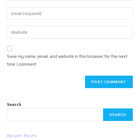
name
Enter
or
your
username
email
Enter
to
address
your
comment
to
website
comment
URL
Save my name, email, and website in this browser for the next
(optional)
time I comment.
Search
SEARCH
Recent Posts