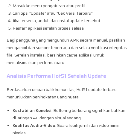
Masuk ke menu pengaturan atau profil.
Cari opsi “Update” atau “Cek Versi Terbaru”.
Jika tersedia, unduh dan instal update tersebut.
Restart aplikasi setelah proses selesai.
Bagi pengguna yang mengunduh APK secara manual, pastikan
mengambil dari sumber tepercaya dan selalu verifikasi integritas
file. Setelah instalasi, bersihkan cache aplikasi untuk
memaksimalkan performa baru.
Analisis Performa Hot51 Setelah Update
Berdasarkan umpan balik komunitas, Hot51 update terbaru
menunjukkan peningkatan yang nyata:
Kestabilan Koneksi
: Buffering berkurang signifikan bahkan
di jaringan 4G dengan sinyal sedang.
Kualitas Audio-Video
: Suara lebih jernih dan video minim
pixelasi.