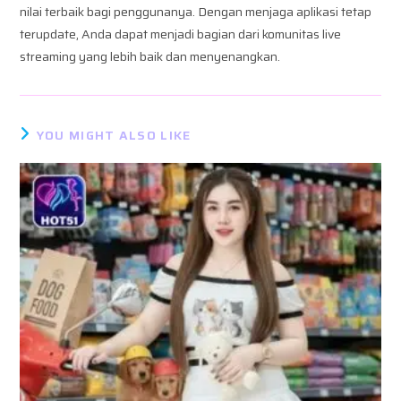
nilai terbaik bagi penggunanya. Dengan menjaga aplikasi tetap
terupdate, Anda dapat menjadi bagian dari komunitas live
streaming yang lebih baik dan menyenangkan.
YOU MIGHT ALSO LIKE