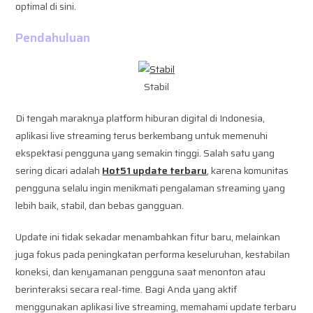
optimal di sini.
Pendahuluan
Stabil
Di tengah maraknya platform hiburan digital di Indonesia,
aplikasi live streaming terus berkembang untuk memenuhi
ekspektasi pengguna yang semakin tinggi. Salah satu yang
sering dicari adalah
Hot51 update terbaru
, karena komunitas
pengguna selalu ingin menikmati pengalaman streaming yang
lebih baik, stabil, dan bebas gangguan.
Update ini tidak sekadar menambahkan fitur baru, melainkan
juga fokus pada peningkatan performa keseluruhan, kestabilan
koneksi, dan kenyamanan pengguna saat menonton atau
berinteraksi secara real-time. Bagi Anda yang aktif
menggunakan aplikasi live streaming, memahami update terbaru