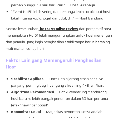
pernah nunggu 18 hari baru cair.” — Host Surabaya
“Event Hot51 lebih sering dan temanya lebih cocok buat host
lokal (nyanyi koplo, joget dangdut, dll).” — Host Bandung
Secara keseluruhan,
hot51 vs mlive review
dari perspektif host
menunjukkan Hot51 lebih menguntungkan untuk host menengah
dan pemula yang ingin penghasilan stabil tanpa harus bersaing
mati-matian setiap hari.
Faktor Lain yang Memengaruhi Penghasilan
Host
Stabilitas Aplikasi
— Hot51 lebih jarang crash saat live
panjang, penting bagi host yang streaming 4–8 jam/hari.
Algoritma Rekomendasi
— Hot51 cenderung mendorong
host baru ke lebih banyak penonton dalam 30 hari pertama
(efek “new host boost”).
Komunitas Lokal
— Mayoritas penonton Hot51 adalah