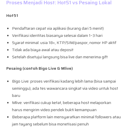
Proses Menjadi Host: Hot51 vs Pesaing Lokal
Hot51
Pendaftaran cepat via aplikasi (kurang dari 5 menit)
Verifikasi identitas biasanya selesai dalam 1–3 hari
Syarat minimal: usia 18+, KTP/SIM/paspor, nomor HP aktif
Tidak ada biaya awal atau deposit
Setelah disetujui langsung bisa live dan menerima gift
Pesaing (contoh Bigo Live & Mlive)
Bigo Live: proses verifikasi kadang lebih lama (bisa sampai
seminggu), ada tes wawancara singkat via video untuk host
baru
Mlive: verifikasi cukup ketat, beberapa host melaporkan
harus mengirim video pendek bukti kemampuan
Beberapa platform lain mensyaratkan minimal followers atau
jam tayang sebelum bisa monetisasi penuh