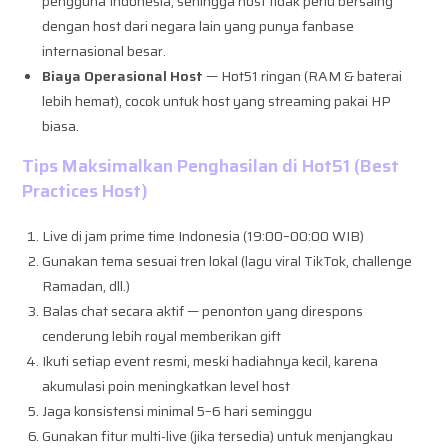
pengguna Indonesia, sehingga host tidak perlu bersaing
dengan host dari negara lain yang punya fanbase
internasional besar.
Biaya Operasional Host
— Hot51 ringan (RAM & baterai
lebih hemat), cocok untuk host yang streaming pakai HP
biasa.
Tips Maksimalkan Penghasilan di Hot51 (Best
Practices Host)
Live di jam prime time Indonesia (19:00–00:00 WIB)
Gunakan tema sesuai tren lokal (lagu viral TikTok, challenge
Ramadan, dll.)
Balas chat secara aktif — penonton yang direspons
cenderung lebih royal memberikan gift
Ikuti setiap event resmi, meski hadiahnya kecil, karena
akumulasi poin meningkatkan level host
Jaga konsistensi minimal 5–6 hari seminggu
Gunakan fitur multi-live (jika tersedia) untuk menjangkau