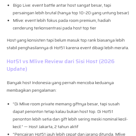
Bigo Live: event battle antar host sangat besar, tapi
persaingan lebih brutal (hanya top 10–20 yang untung besar)
Mlive: event lebih fokus pada room premium, hadiah
cenderung terkonsentrasi pada host top tier
Host yang konsisten tapi belum masuk top rank biasanya lebih
stabil penghasilannya di Hot51 karena event dibagi lebih merata.
Hot51 vs Mlive Review dari Sisi Host (2026
Update)
Banyak host Indonesia yang pernah mencoba keduanya
membagikan pengalaman:
“Di Mlive room private memang giftnya besar, tapi susah
dapat penonton tetap kalau bukan host top. Di Hot51
penonton lebih setia dan gift lebih sering meski nominal kecil-
kecil.” — Host Jakarta, 2 tahun aktif
“Pencairan Hot51 jauh lebih cepat dan jarang ditunda. Mlive