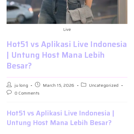
Live
Hot51 vs Aplikasi Live Indonesia
| Untung Host Mana Lebih
Besar?
Post
Post
Post
ju long
March 15, 2026
Uncategorized
author:
published:
category:
Post
0 Comments
comments:
Hot51 vs Aplikasi Live Indonesia |
Untung Host Mana Lebih Besar?