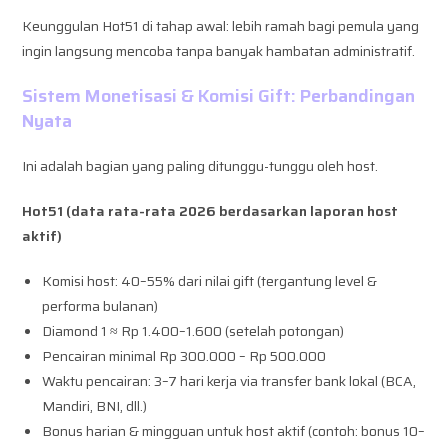
Keunggulan Hot51 di tahap awal: lebih ramah bagi pemula yang
ingin langsung mencoba tanpa banyak hambatan administratif.
Sistem Monetisasi & Komisi Gift: Perbandingan
Nyata
Ini adalah bagian yang paling ditunggu-tunggu oleh host.
Hot51 (data rata-rata 2026 berdasarkan laporan host
aktif)
Komisi host: 40–55% dari nilai gift (tergantung level &
performa bulanan)
Diamond 1 ≈ Rp 1.400–1.600 (setelah potongan)
Pencairan minimal Rp 300.000 – Rp 500.000
Waktu pencairan: 3–7 hari kerja via transfer bank lokal (BCA,
Mandiri, BNI, dll.)
Bonus harian & mingguan untuk host aktif (contoh: bonus 10–