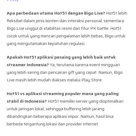
Apa perbedaan utama Hot51 dengan Bigo Live?
Hot51 lebih
fleksibel dalam jenis konten dan interaksi personal, sementara
Bigo Live unggul di stabilitas resmi dan fitur PK battle. Hot51
cocok untuk yang mencari pengalaman lebih bebas, Bigo untuk
yang mengutamakan kepatuhan regulasi.
Apakah Hot51 aplikasi pesaing yang lebih baik untuk
streamer Indonesia?
Ya, terutama karena event mingguan
yang lebih sering dan pencairan gift yang cepat. Namun, Bigo
Live masih lebih mudah diakses melalui Play Store.
Hot51 vs aplikasi streaming populer mana yang paling
stabil di Indonesia?
Hot51 memiliki server yang dioptimalkan
untuk jaringan lokal, sehingga buffering lebih jarang
dibandingkan beberapa aplikasi impor. Namun, hasil bisa
berbeda tergantung lokasi dan provider internet.