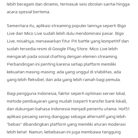
lebih beragam dan dinamis, termasuk sesi obrolan santai hingga
acara spesial bertema.
Sementara itu, aplikasi streaming populer lainnya seperti Bigo
Live dan Mico Live sudah lebih dulu mendominasi pasar. Bigo
Live, misalnya, menawarkan fitur PK battle yang kompetitif dan
sudah tersedia resmi di Google Play Store. Mico Live lebih
mengarah pada sosial chatting dengan elemen streaming.
Perbandingan ini penting karena setiap platform memiliki
kekuatan masing-masing: ada yang unggul di stabilitas, ada
yang lebih fleksibel, dan ada yang lebih ramah bagi pemula.
Bagi pengguna Indonesia, faktor seperti optimasi server lokal,
metode pembayaran yang mudah (seperti transfer bank lokal),
dan dukungan bahasa Indonesia menjadi penentu utama. Hot51
aplikasi pesaing sering dianggap sebagai alternatif yang lebih
“bebas” dibandingkan platform yang memiliki aturan moderasi
lebih ketat. Namun, kebebasan ini juga membawa tanggung