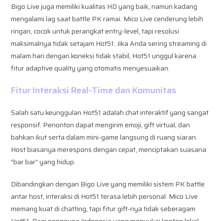
Bigo Live juga memiliki kualitas HD yang baik, namun kadang
mengalami lag saat battle PK ramai. Mico Live cenderung lebih
ringan, cocok untuk perangkat entry-level, tapi resolusi
maksimalnya tidak setajam Hot51. Jika Anda sering streaming di
malam hari dengan koneksi tidak stabil, Hot51 unggul karena
fitur adaptive quality yang otomatis menyesuaikan.
Fitur Interaksi Real-Time dan Komunitas
Salah satu keunggulan Hot51 adalah chat interaktif yang sangat
responsif. Penonton dapat mengirim emoji, gift virtual, dan
bahkan ikut serta dalam mini-game langsung di ruang siaran.
Host biasanya merespons dengan cepat, menciptakan suasana
“bar bar” yang hidup.
Dibandingkan dengan Bigo Live yang memiliki sistem PK battle
antar host, interaksi di Hot51 terasa lebih personal. Mico Live
memang kuat di chatting, tapi fitur gift-nya tidak seberagam
Hot51. Bagi pengguna Indonesia yang menyukai konten lokal