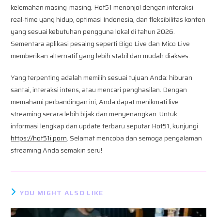
kelemahan masing-masing. Hot51 menonjol dengan interaksi
real-time yang hidup, optimasi Indonesia, dan fleksibilitas konten
yang sesuai kebutuhan pengguna lokal di tahun 2026.
Sementara aplikasi pesaing seperti Bigo Live dan Mico Live
memberikan alternatif yang lebih stabil dan mudah diakses.
Yang terpenting adalah memilih sesuai tujuan Anda: hiburan
santai, interaksi intens, atau mencari penghasilan. Dengan
memahami perbandingan ini, Anda dapat menikmati live
streaming secara lebih bijak dan menyenangkan. Untuk
informasi lengkap dan update terbaru seputar Hot51, kunjungi
https://hot51i.porn
. Selamat mencoba dan semoga pengalaman
streaming Anda semakin seru!
YOU MIGHT ALSO LIKE