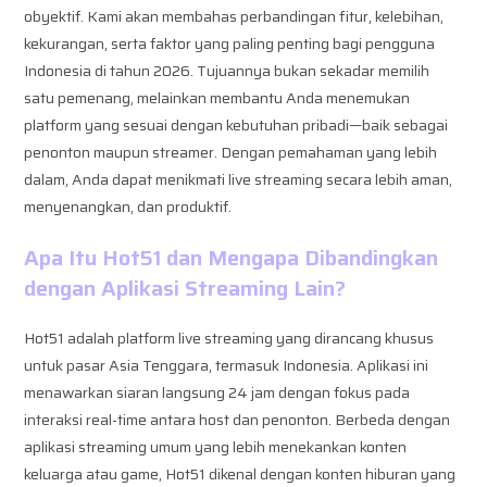
obyektif. Kami akan membahas perbandingan fitur, kelebihan,
kekurangan, serta faktor yang paling penting bagi pengguna
Indonesia di tahun 2026. Tujuannya bukan sekadar memilih
satu pemenang, melainkan membantu Anda menemukan
platform yang sesuai dengan kebutuhan pribadi—baik sebagai
penonton maupun streamer. Dengan pemahaman yang lebih
dalam, Anda dapat menikmati live streaming secara lebih aman,
menyenangkan, dan produktif.
Apa Itu Hot51 dan Mengapa Dibandingkan
dengan Aplikasi Streaming Lain?
Hot51 adalah platform live streaming yang dirancang khusus
untuk pasar Asia Tenggara, termasuk Indonesia. Aplikasi ini
menawarkan siaran langsung 24 jam dengan fokus pada
interaksi real-time antara host dan penonton. Berbeda dengan
aplikasi streaming umum yang lebih menekankan konten
keluarga atau game, Hot51 dikenal dengan konten hiburan yang