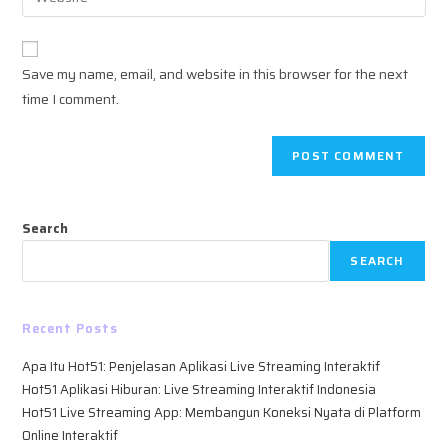
address
your
comment
to
website
comment
URL
Save my name, email, and website in this browser for the next
(optional)
time I comment.
Search
SEARCH
Recent Posts
Apa Itu Hot51: Penjelasan Aplikasi Live Streaming Interaktif
Hot51 Aplikasi Hiburan: Live Streaming Interaktif Indonesia
Hot51 Live Streaming App: Membangun Koneksi Nyata di Platform
Online Interaktif