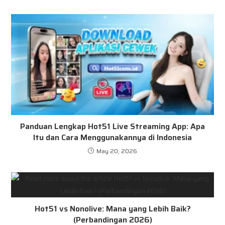
Panduan Lengkap Hot51 Live Streaming App: Apa
Itu dan Cara Menggunakannya di Indonesia
May 20, 2026
Hot51 vs Nonolive: Mana yang Lebih Baik?
(Perbandingan 2026)