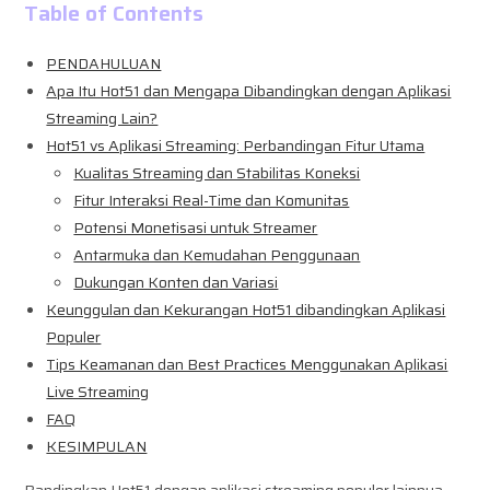
Table of Contents
PENDAHULUAN
Apa Itu Hot51 dan Mengapa Dibandingkan dengan Aplikasi
Streaming Lain?
Hot51 vs Aplikasi Streaming: Perbandingan Fitur Utama
Kualitas Streaming dan Stabilitas Koneksi
Fitur Interaksi Real-Time dan Komunitas
Potensi Monetisasi untuk Streamer
Antarmuka dan Kemudahan Penggunaan
Dukungan Konten dan Variasi
Keunggulan dan Kekurangan Hot51 dibandingkan Aplikasi
Populer
Tips Keamanan dan Best Practices Menggunakan Aplikasi
Live Streaming
FAQ
KESIMPULAN
Bandingkan Hot51 dengan aplikasi streaming populer lainnya.