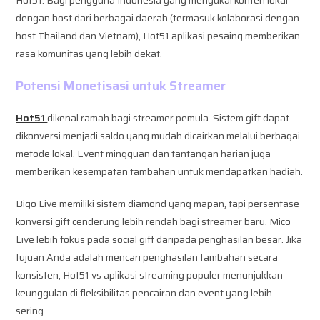
dengan host dari berbagai daerah (termasuk kolaborasi dengan
host Thailand dan Vietnam), Hot51 aplikasi pesaing memberikan
rasa komunitas yang lebih dekat.
Potensi Monetisasi untuk Streamer
Hot51
dikenal ramah bagi streamer pemula. Sistem gift dapat
dikonversi menjadi saldo yang mudah dicairkan melalui berbagai
metode lokal. Event mingguan dan tantangan harian juga
memberikan kesempatan tambahan untuk mendapatkan hadiah.
Bigo Live memiliki sistem diamond yang mapan, tapi persentase
konversi gift cenderung lebih rendah bagi streamer baru. Mico
Live lebih fokus pada social gift daripada penghasilan besar. Jika
tujuan Anda adalah mencari penghasilan tambahan secara
konsisten, Hot51 vs aplikasi streaming populer menunjukkan
keunggulan di fleksibilitas pencairan dan event yang lebih
sering.