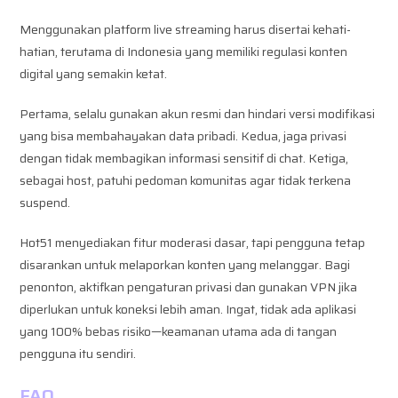
Menggunakan platform live streaming harus disertai kehati-
hatian, terutama di Indonesia yang memiliki regulasi konten
digital yang semakin ketat.
Pertama, selalu gunakan akun resmi dan hindari versi modifikasi
yang bisa membahayakan data pribadi. Kedua, jaga privasi
dengan tidak membagikan informasi sensitif di chat. Ketiga,
sebagai host, patuhi pedoman komunitas agar tidak terkena
suspend.
Hot51 menyediakan fitur moderasi dasar, tapi pengguna tetap
disarankan untuk melaporkan konten yang melanggar. Bagi
penonton, aktifkan pengaturan privasi dan gunakan VPN jika
diperlukan untuk koneksi lebih aman. Ingat, tidak ada aplikasi
yang 100% bebas risiko—keamanan utama ada di tangan
pengguna itu sendiri.
FAQ