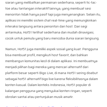
siaran yang melibatkan permainan sederhana, seperti tic-tac-
toe atau tantangan interaktif lainnya, yang membuat sesi
menonton tidak hanya pasif tapi juga menyenangkan. Selain itu,
aplikasi ini memiliki sistem chat real-time yang memungkinkan
interaksi langsung antara penonton dan host. Dari segi
antarmuka, Hot51 terlihat sederhana dan mudah dinavigasi,
cocok untuk pemula yang baru mencoba dunia siaran langsung.
Namun, Hot51 juga memiliki aspek sosial yang kuat. Pengguna
bisa membuat profil, mengikuti host favorit, dan bahkan
membangun komunitas kecil di dalam aplikasi. Ini membuatnya
menjadi pilihan bagi mereka yang mencari alternatif dari
platform besar seperti Bigo Live, di mana Hot51 sering disebut
sebagai hot51 alternatif bigo live karena fleksibilitasnya dalam
konten kasual. Dalam konteks Indonesia, Hot51 populer di
kalangan pengguna yang menyukai konten ringan, seperti
obrolan santai atau pertunjukan musik amatir.