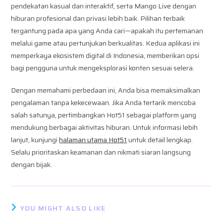
pendekatan kasual dan interaktif, serta Mango Live dengan
hiburan profesional dan privasi lebih baik. Pilihan terbaik
tergantung pada apa yang Anda cari—apakah itu pertemanan
melalui game atau pertunjukan berkualitas. Kedua aplikasi ini
memperkaya ekosistem digital di Indonesia, memberikan opsi
bagi pengguna untuk mengeksplorasi konten sesuai selera.
Dengan memahami perbedaan ini, Anda bisa memaksimalkan
pengalaman tanpa kekecewaan. Jika Anda tertarik mencoba
salah satunya, pertimbangkan Hot51 sebagai platform yang
mendukung berbagai aktivitas hiburan. Untuk informasi lebih
lanjut, kunjungi
halaman utama Hot51
untuk detail lengkap.
Selalu prioritaskan keamanan dan nikmati siaran langsung
dengan bijak.
YOU MIGHT ALSO LIKE