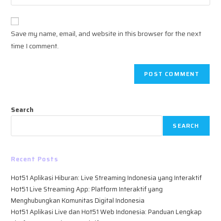
your
comment
to
website
comment
URL
Save my name, email, and website in this browser for the next
(optional)
time I comment.
Search
SEARCH
Recent Posts
Hot51 Aplikasi Hiburan: Live Streaming Indonesia yang Interaktif
Hot51 Live Streaming App: Platform Interaktif yang
Menghubungkan Komunitas Digital Indonesia
Hot51 Aplikasi Live dan Hot51 Web Indonesia: Panduan Lengkap