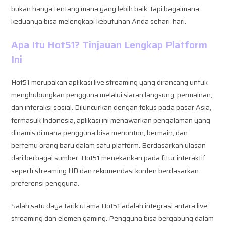
bukan hanya tentang mana yang lebih baik, tapi bagaimana
keduanya bisa melengkapi kebutuhan Anda sehari-hari.
Apa Itu Hot51? Tinjauan Lengkap Platform
Ini
Hot51 merupakan aplikasi live streaming yang dirancang untuk
menghubungkan pengguna melalui siaran langsung, permainan,
dan interaksi sosial. Diluncurkan dengan fokus pada pasar Asia,
termasuk Indonesia, aplikasi ini menawarkan pengalaman yang
dinamis di mana pengguna bisa menonton, bermain, dan
bertemu orang baru dalam satu platform. Berdasarkan ulasan
dari berbagai sumber, Hot51 menekankan pada fitur interaktif
seperti streaming HD dan rekomendasi konten berdasarkan
preferensi pengguna.
Salah satu daya tarik utama Hot51 adalah integrasi antara live
streaming dan elemen gaming. Pengguna bisa bergabung dalam