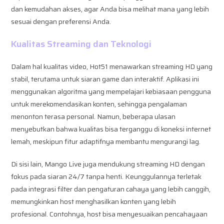
dan kemudahan akses, agar Anda bisa melihat mana yang lebih
sesuai dengan preferensi Anda.
Kualitas Streaming dan Teknologi
Dalam hal kualitas video, Hot51 menawarkan streaming HD yang
stabil, terutama untuk siaran game dan interaktif. Aplikasi ini
menggunakan algoritma yang mempelajari kebiasaan pengguna
untuk merekomendasikan konten, sehingga pengalaman
menonton terasa personal. Namun, beberapa ulasan
menyebutkan bahwa kualitas bisa terganggu di koneksi internet
lemah, meskipun fitur adaptifnya membantu mengurangi lag.
Di sisi lain, Mango Live juga mendukung streaming HD dengan
fokus pada siaran 24/7 tanpa henti. Keunggulannya terletak
pada integrasi filter dan pengaturan cahaya yang lebih canggih,
memungkinkan host menghasilkan konten yang lebih
profesional. Contohnya, host bisa menyesuaikan pencahayaan