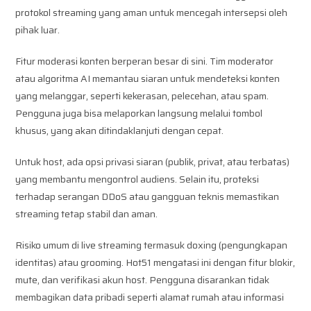
protokol streaming yang aman untuk mencegah intersepsi oleh
pihak luar.
Fitur moderasi konten berperan besar di sini. Tim moderator
atau algoritma AI memantau siaran untuk mendeteksi konten
yang melanggar, seperti kekerasan, pelecehan, atau spam.
Pengguna juga bisa melaporkan langsung melalui tombol
khusus, yang akan ditindaklanjuti dengan cepat.
Untuk host, ada opsi privasi siaran (publik, privat, atau terbatas)
yang membantu mengontrol audiens. Selain itu, proteksi
terhadap serangan DDoS atau gangguan teknis memastikan
streaming tetap stabil dan aman.
Risiko umum di live streaming termasuk doxing (pengungkapan
identitas) atau grooming. Hot51 mengatasi ini dengan fitur blokir,
mute, dan verifikasi akun host. Pengguna disarankan tidak
membagikan data pribadi seperti alamat rumah atau informasi