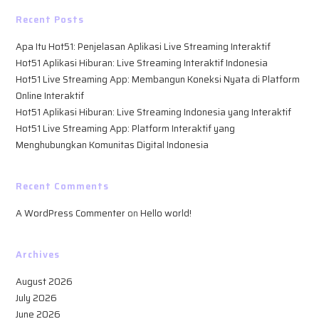
Recent Posts
Apa Itu Hot51: Penjelasan Aplikasi Live Streaming Interaktif
Hot51 Aplikasi Hiburan: Live Streaming Interaktif Indonesia
Hot51 Live Streaming App: Membangun Koneksi Nyata di Platform
Online Interaktif
Hot51 Aplikasi Hiburan: Live Streaming Indonesia yang Interaktif
Hot51 Live Streaming App: Platform Interaktif yang
Menghubungkan Komunitas Digital Indonesia
Recent Comments
A WordPress Commenter
on
Hello world!
Archives
August 2026
July 2026
June 2026