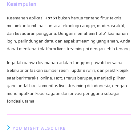
Kesimpulan
Keamanan aplikasi
Hot51
bukan hanya tentang fitur teknis,
melainkan kombinasi antara teknologi canggih, moderasi aktif,
dan kesadaran pengguna. Dengan memahami hot51 keamanan
login, perlindungan data, dan aspek streaming yang aman, Anda
dapat menikmati platform live streaming ini dengan lebih tenang.
Ingatlah bahwa keamanan adalah tanggung jawab bersama.
Selalu prioritaskan sumber resmi, update rutin, dan praktik bijak
saat berinteraksi online. Hot51 terus berupaya menjadi pilihan
yang andal bagi komunitas live streaming di Indonesia, dengan
menempatkan kepercayaan dan privasi pengguna sebagai
fondasi utama.
YOU MIGHT ALSO LIKE