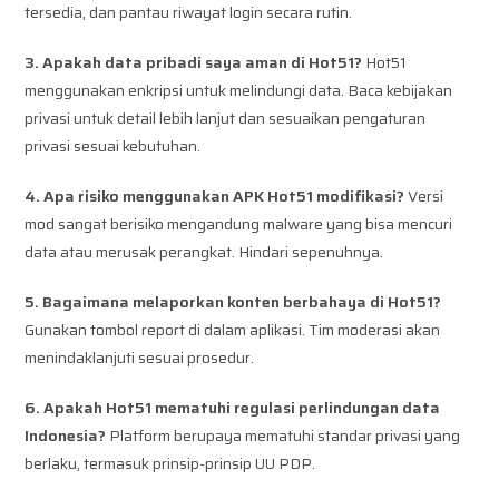
tersedia, dan pantau riwayat login secara rutin.
3. Apakah data pribadi saya aman di Hot51?
Hot51
menggunakan enkripsi untuk melindungi data. Baca kebijakan
privasi untuk detail lebih lanjut dan sesuaikan pengaturan
privasi sesuai kebutuhan.
4. Apa risiko menggunakan APK Hot51 modifikasi?
Versi
mod sangat berisiko mengandung malware yang bisa mencuri
data atau merusak perangkat. Hindari sepenuhnya.
5. Bagaimana melaporkan konten berbahaya di Hot51?
Gunakan tombol report di dalam aplikasi. Tim moderasi akan
menindaklanjuti sesuai prosedur.
6. Apakah Hot51 mematuhi regulasi perlindungan data
Indonesia?
Platform berupaya mematuhi standar privasi yang
berlaku, termasuk prinsip-prinsip UU PDP.