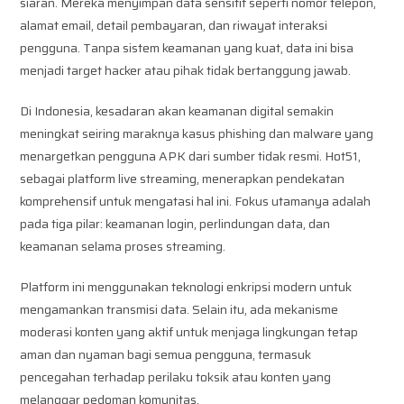
siaran. Mereka menyimpan data sensitif seperti nomor telepon,
alamat email, detail pembayaran, dan riwayat interaksi
pengguna. Tanpa sistem keamanan yang kuat, data ini bisa
menjadi target hacker atau pihak tidak bertanggung jawab.
Di Indonesia, kesadaran akan keamanan digital semakin
meningkat seiring maraknya kasus phishing dan malware yang
menargetkan pengguna APK dari sumber tidak resmi. Hot51,
sebagai platform live streaming, menerapkan pendekatan
komprehensif untuk mengatasi hal ini. Fokus utamanya adalah
pada tiga pilar: keamanan login, perlindungan data, dan
keamanan selama proses streaming.
Platform ini menggunakan teknologi enkripsi modern untuk
mengamankan transmisi data. Selain itu, ada mekanisme
moderasi konten yang aktif untuk menjaga lingkungan tetap
aman dan nyaman bagi semua pengguna, termasuk
pencegahan terhadap perilaku toksik atau konten yang
melanggar pedoman komunitas.