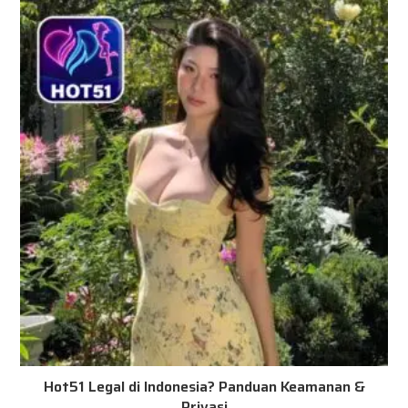
Hot51 Legal di Indonesia? Panduan Keamanan &
Privasi