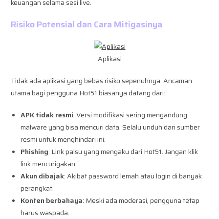
keuangan selama sesi live.
Risiko Potensial dan Cara Mitigasinya
Aplikasi
Tidak ada aplikasi yang bebas risiko sepenuhnya. Ancaman
utama bagi pengguna Hot51 biasanya datang dari:
APK tidak resmi
: Versi modifikasi sering mengandung
malware yang bisa mencuri data. Selalu unduh dari sumber
resmi untuk menghindari ini.
Phishing
: Link palsu yang mengaku dari Hot51. Jangan klik
link mencurigakan.
Akun dibajak
: Akibat password lemah atau login di banyak
perangkat.
Konten berbahaya
: Meski ada moderasi, pengguna tetap
harus waspada.