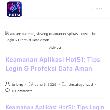
Skip
to
Menu
content
Aplikasi
Keamanan Aplikasi Hot51: Tips
Login & Proteksi Data Aman
Post
Post
Post
ju long
June 5, 2026
Uncategorized
author:
published:
category:
Post
0 Comments
comments:
Keamanan Aplikasi Hot51: Tips Login