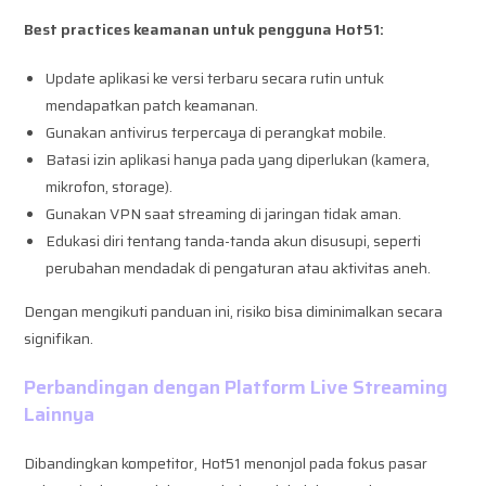
Best practices keamanan untuk pengguna Hot51:
Update aplikasi ke versi terbaru secara rutin untuk
mendapatkan patch keamanan.
Gunakan antivirus terpercaya di perangkat mobile.
Batasi izin aplikasi hanya pada yang diperlukan (kamera,
mikrofon, storage).
Gunakan VPN saat streaming di jaringan tidak aman.
Edukasi diri tentang tanda-tanda akun disusupi, seperti
perubahan mendadak di pengaturan atau aktivitas aneh.
Dengan mengikuti panduan ini, risiko bisa diminimalkan secara
signifikan.
Perbandingan dengan Platform Live Streaming
Lainnya
Dibandingkan kompetitor, Hot51 menonjol pada fokus pasar