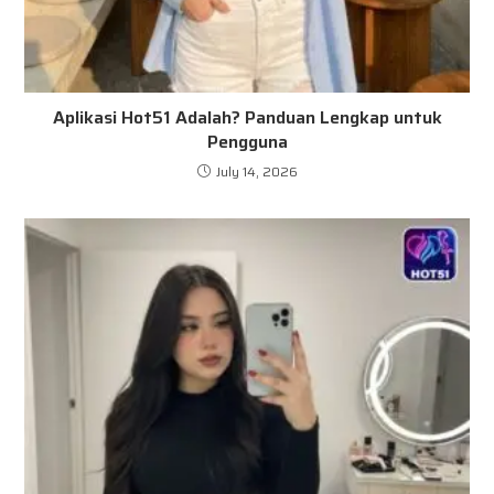
Aplikasi Hot51 Adalah? Panduan Lengkap untuk
Pengguna
July 14, 2026