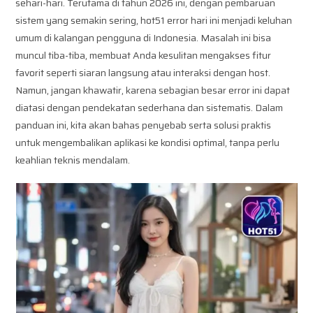
sehari-hari. Terutama di tahun 2026 ini, dengan pembaruan
sistem yang semakin sering, hot51 error hari ini menjadi keluhan
umum di kalangan pengguna di Indonesia. Masalah ini bisa
muncul tiba-tiba, membuat Anda kesulitan mengakses fitur
favorit seperti siaran langsung atau interaksi dengan host.
Namun, jangan khawatir, karena sebagian besar error ini dapat
diatasi dengan pendekatan sederhana dan sistematis. Dalam
panduan ini, kita akan bahas penyebab serta solusi praktis
untuk mengembalikan aplikasi ke kondisi optimal, tanpa perlu
keahlian teknis mendalam.