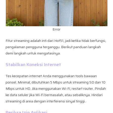
Error
Fitur streaming adalah inti dari Hot51, jadi ketika tidak berfungsi,
pengalaman pengguna terganggu. Berikut panduan langkah
demi langkah untuk mengatasinya.
Stabilkan Koneksi Internet
Tes kecepatan internet Anda menggunakan tools bawaan
ponsel. Minimal, dibutuhkan 5 Mbps untuk streaming SD dan 10
Mbps untuk HD. Jika menggunakan Wi-Fi, restart router. Pindah
ke data seluler jika Wi-Fi bermasalah, atau sebaliknya. Hindari
streaming di area dengan interferensi sinyal tinggi.
Periksa Izin Aplikasi