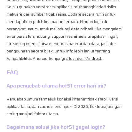
Selalu gunakan versi resmi aplikasi untuk menghindari risiko
malware dari sumber tidak resmi. Update secara rutin untuk
mendapatkan patch keamanan terbaru. Hindari login di
perangkat umum untuk melindungi data pribadi. Jika mengalami
error persisten, hubungi support resmi melalui aplikasi. Ingat,
streaming intensif bisa menguras baterai dan data, jadi atur
penggunaan secara bijak. Untuk info lebih lanjut tentang
kompatibilitas Android, kunjungi
situs resmi Android
.
FAQ
Apa penyebab utama hot51 error hari ini?
Penyebab umum termasuk koneksi internet tidak stabil, versi
aplikasi lama, dan cache menumpuk. Di 2026, fluktuasi jaringan
sering menjadi faktor utama.
Bagaimana solusi jika hot51 gagal login?