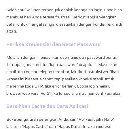
Salah satu keluhan terbanyak adalah kegagalan login, yang bisa
membuat hari Anda terasa frustrasi. Berikut langkah-langkah
detail untuk mengatasinya, disesuaikan dengan kondisi terkini di
2026.
Periksa Kredensial dan Reset Password
Mulailah dengan memastikan username dan password benar.
Jika lupa, gunakan fitur “lupa password” di aplikasi. Masukkan
email atau nomor telepon terdaftar, lalu ikuti instruksi verifikasi.
Proses ini biasanya cepat, tapi pastikan koneksi stabil untuk
menerima kode OTP. Jika error berlanjut, coba login melalui
browser web versi Hot51 jika tersedia, untuk memverifikasi akun.
Bersihkan Cache dan Data Aplikasi
Buka pengaturan perangkat Anda, cari “Aplikasi”, pilih Hot51,
lalu pilih “Hapus Cache” dan “Hapus Data”. Ini akan mereset