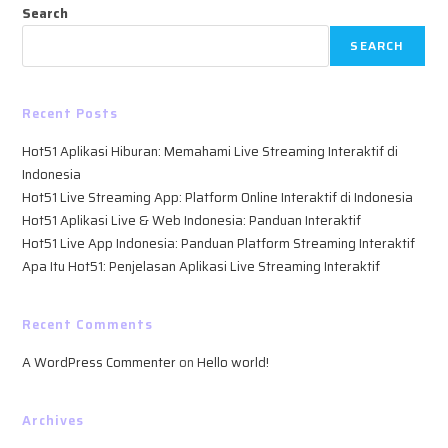
Search
SEARCH
Recent Posts
Hot51 Aplikasi Hiburan: Memahami Live Streaming Interaktif di
Indonesia
Hot51 Live Streaming App: Platform Online Interaktif di Indonesia
Hot51 Aplikasi Live & Web Indonesia: Panduan Interaktif
Hot51 Live App Indonesia: Panduan Platform Streaming Interaktif
Apa Itu Hot51: Penjelasan Aplikasi Live Streaming Interaktif
Recent Comments
A WordPress Commenter
on
Hello world!
Archives