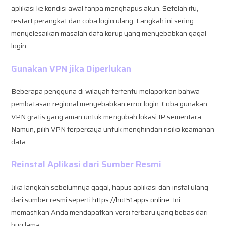
aplikasi ke kondisi awal tanpa menghapus akun. Setelah itu,
restart perangkat dan coba login ulang. Langkah ini sering
menyelesaikan masalah data korup yang menyebabkan gagal
login.
Gunakan VPN jika Diperlukan
Beberapa pengguna di wilayah tertentu melaporkan bahwa
pembatasan regional menyebabkan error login. Coba gunakan
VPN gratis yang aman untuk mengubah lokasi IP sementara.
Namun, pilih VPN terpercaya untuk menghindari risiko keamanan
data.
Reinstal Aplikasi dari Sumber Resmi
Jika langkah sebelumnya gagal, hapus aplikasi dan instal ulang
dari sumber resmi seperti
https://hot51apps.online
. Ini
memastikan Anda mendapatkan versi terbaru yang bebas dari
bug lama.