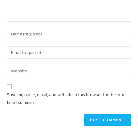
Enter
your
name
Enter
or
your
username
email
Enter
to
address
your
comment
to
website
comment
URL
Save my name, email, and website in this browser for the next
(optional)
time I comment.