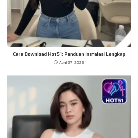
Cara Download Hot51: Panduan Instalasi Lengkap
April 27, 2026