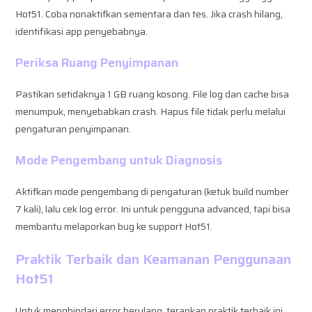
Hot51. Coba nonaktifkan sementara dan tes. Jika crash hilang,
identifikasi app penyebabnya.
Periksa Ruang Penyimpanan
Pastikan setidaknya 1 GB ruang kosong. File log dan cache bisa
menumpuk, menyebabkan crash. Hapus file tidak perlu melalui
pengaturan penyimpanan.
Mode Pengembang untuk Diagnosis
Aktifkan mode pengembang di pengaturan (ketuk build number
7 kali), lalu cek log error. Ini untuk pengguna advanced, tapi bisa
membantu melaporkan bug ke support Hot51.
Praktik Terbaik dan Keamanan Penggunaan
Hot51
Untuk menghindari error berulang, terapkan praktik terbaik ini.