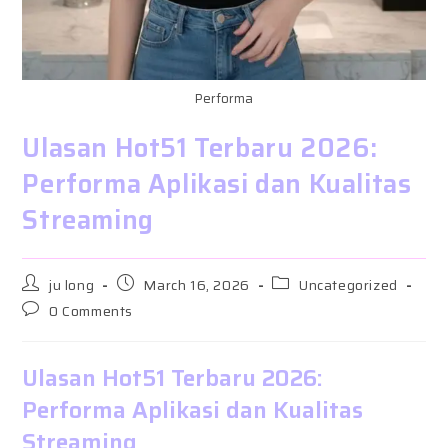
Performa
Ulasan Hot51 Terbaru 2026:
Performa Aplikasi dan Kualitas
Streaming
Post
Post
Post
ju long
March 16, 2026
Uncategorized
author:
published:
category:
Post
0 Comments
comments:
Ulasan Hot51 Terbaru 2026:
Performa Aplikasi dan Kualitas
Streaming