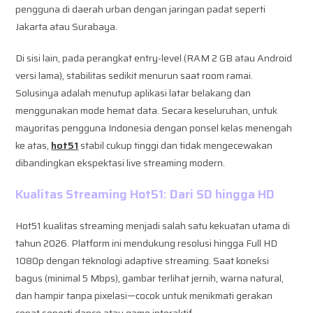
pengguna di daerah urban dengan jaringan padat seperti
Jakarta atau Surabaya.
Di sisi lain, pada perangkat entry-level (RAM 2 GB atau Android
versi lama), stabilitas sedikit menurun saat room ramai.
Solusinya adalah menutup aplikasi latar belakang dan
menggunakan mode hemat data. Secara keseluruhan, untuk
mayoritas pengguna Indonesia dengan ponsel kelas menengah
ke atas,
hot51
stabil cukup tinggi dan tidak mengecewakan
dibandingkan ekspektasi live streaming modern.
Kualitas Streaming Hot51: Dari SD hingga HD
Hot51 kualitas streaming menjadi salah satu kekuatan utama di
tahun 2026. Platform ini mendukung resolusi hingga Full HD
1080p dengan teknologi adaptive streaming. Saat koneksi
bagus (minimal 5 Mbps), gambar terlihat jernih, warna natural,
dan hampir tanpa pixelasi—cocok untuk menikmati gerakan
cepat seperti dance atau game interaktif.