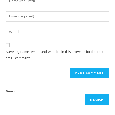
your
name
Enter
or
your
username
email
Enter
to
address
your
comment
to
website
comment
URL
Save my name, email, and website in this browser for the next
(optional)
time I comment.
Search
SEARCH