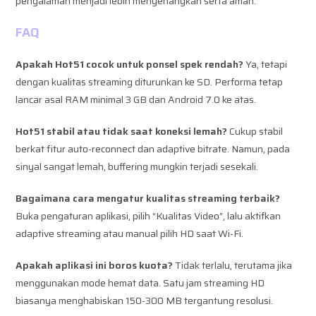
pengalaman menjadi lebih menyenangkan serta aman.
FAQ
Apakah Hot51 cocok untuk ponsel spek rendah?
Ya, tetapi
dengan kualitas streaming diturunkan ke SD. Performa tetap
lancar asal RAM minimal 3 GB dan Android 7.0 ke atas.
Hot51 stabil atau tidak saat koneksi lemah?
Cukup stabil
berkat fitur auto-reconnect dan adaptive bitrate. Namun, pada
sinyal sangat lemah, buffering mungkin terjadi sesekali.
Bagaimana cara mengatur kualitas streaming terbaik?
Buka pengaturan aplikasi, pilih “Kualitas Video”, lalu aktifkan
adaptive streaming atau manual pilih HD saat Wi-Fi.
Apakah aplikasi ini boros kuota?
Tidak terlalu, terutama jika
menggunakan mode hemat data. Satu jam streaming HD
biasanya menghabiskan 150-300 MB tergantung resolusi.